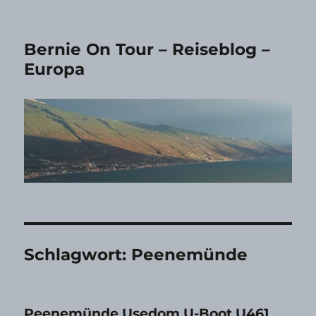
Bernie On Tour – Reiseblog –
Europa
Schlagwort:
Peenemünde
Peenemünde Usedom U-Boot U461