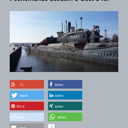
+1
teilen
tweet
teilen
Pin it
teilen
teilen
teilen