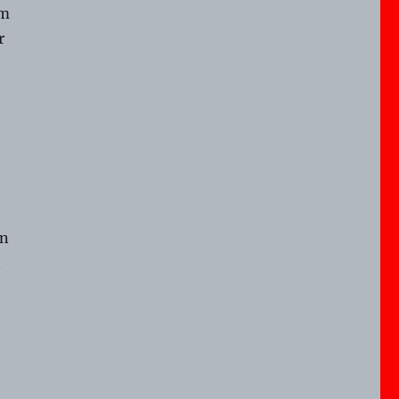
um
r
on
n