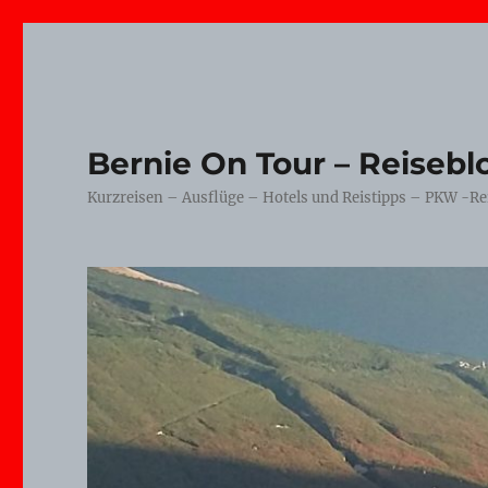
Bernie On Tour – Reisebl
Kurzreisen – Ausflüge – Hotels und Reistipps – PKW -Re