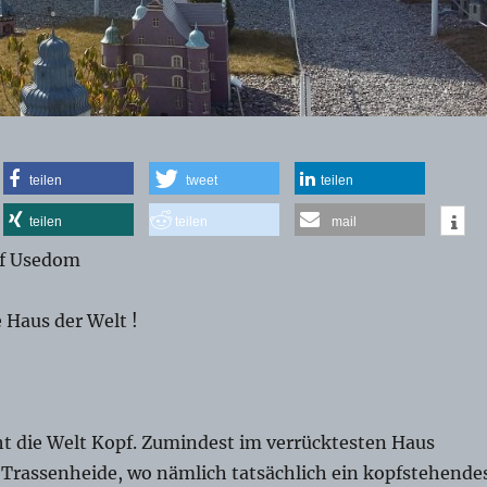
teilen
tweet
teilen
teilen
teilen
mail
uf Usedom
 Haus der Welt !
t die Welt Kopf. Zumindest im verrücktesten Haus
 Trassenheide, wo nämlich tatsächlich ein kopfstehende