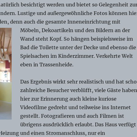
atürlich besichtigt werden und bietet so Gelegenheit z
dern. Lustige und außergewöhnliche Fotos können hie
en, denn auch die gesamte Inneneinrichtung mit
Möbeln, Dekoartik
eln und den Bildern an der
Wand steht Kopf. So hängen beispielsweise im
Bad die Toilette unter der Decke und ebenso die
Spielsachen im Kinderzimmer. Verkehrte Welt
eben in Trassenheide.
Das Ergebnis wirkt sehr realistisch und hat sch
zahlreiche Besucher verblüfft, viele Gäste habe
hier zur Erinnerung auch kleine kuriose
Videofilme gedreht und teilweise ins Internet
gestellt. Fotografieren und auch Filmen ist
übrigens ausdrücklich erlaubt. Das Haus verfügt
 Heizung und einen Stromanschluss, nur ein