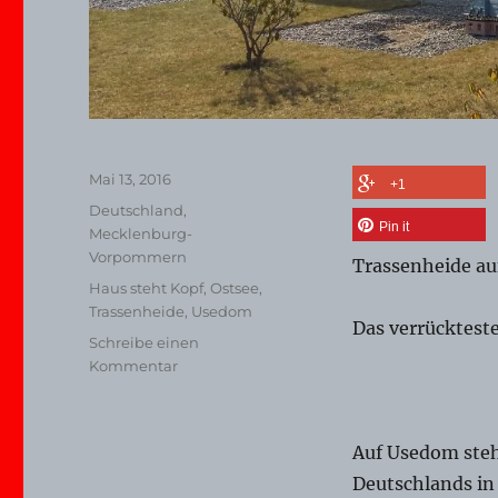
Veröffentlicht
Mai 13, 2016
+1
am
Kategorien
Deutschland
,
Pin it
Mecklenburg-
Vorpommern
Trassenheide a
Schlagwörter
Haus steht Kopf
,
Ostsee
,
Trassenheide
,
Usedom
Das verrückteste
Schreibe einen
zu
Kommentar
Trassenheide
auf
Usedom
Auf Usedom steh
–
Die
Deutschlands in