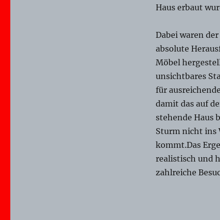
Welt
Haus erbaut wur
steht
Kopf
!
Dabei waren der 
absolute Herausf
Möbel hergestell
unsichtbares St
für ausreichende
damit das auf d
stehende Haus b
Sturm nicht in
kommt.Das Ergeb
realistisch und 
zahlreiche Besuc